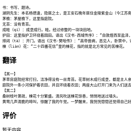
书：书写、题诗。

湖阴先生：本名杨德逢，隐居之士，是王安石晚年居住金陵紫金山（今江苏南
茅檐：茅屋檐下，这里指庭院。

无苔：没有青苔。

成畦（qí）：成垄成行。畦。经过修整的一块块田地。

护田：这里指护卫环绕着园田。语出《汉书·西域传序》：“自敦煌西至盐泽，
排闼（tà）：开门。语出《汉书·樊哙传》：“高帝尝病，恶见人，卧禁中，
楝（liàn）花：“二十四番花信”里的楝花，指的就是北方常见的苦楝花。
翻译
【其一】

茅草房庭院经常打扫，洁净得没有一丝青苔。花草树木成行成垄，都是主人亲
庭院外一条小河保护着农田，并且环绕着农田；两座大山打开门来为人们送去
【其二】

桑树枝叶萧疏，楝花十分繁盛。清风吹送楝花馀香，悄悄地送过墙头。

黄莺几声清脆的啼叫，惊醒了我的午觉。一梦醒来，我恍恍惚惚还觉得自己
评价
暂无内容