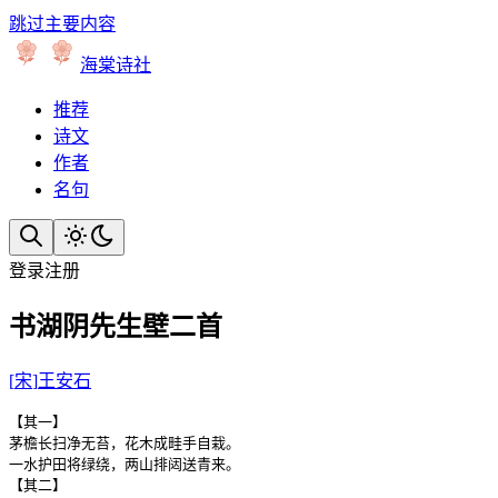
跳过主要内容
海棠诗社
推荐
诗文
作者
名句
登录
注册
书湖阴先生壁二首
[
宋
]
王安石
【其一】

茅檐长扫净无苔，花木成畦手自栽。

一水护田将绿绕，两山排闼送青来。

【其二】
