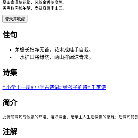
桑条索漠楝花繁，风敛余香暗度垣。

黄鸟数声残午梦，尚疑身属半山园。
登录并收藏
佳句
茅檐长扫净无苔，花木成畦手自栽。
一水护田将绿绕，两山排闼送青来。
诗集
#
小学十一册
#
小学古诗词
#
给孩子的诗
#
千家诗
简介
此诗前两句写他家的环境，洁净清幽，暗示主人生活情趣的高雅；后两句转到
注解