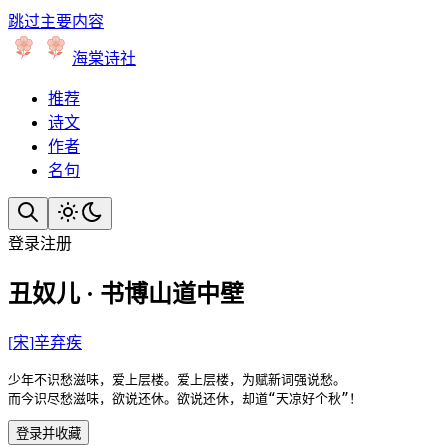
跳过主要内容
海棠诗社
推荐
诗文
作者
名句
登录
注册
丑奴儿 · 书博山道中壁
[
宋
]
辛弃疾
少年不识愁滋味，爱上层楼。爱上层楼，为赋新词强说愁。

而今识尽愁滋味，欲说还休。欲说还休，却道“天凉好个秋”！
登录并收藏