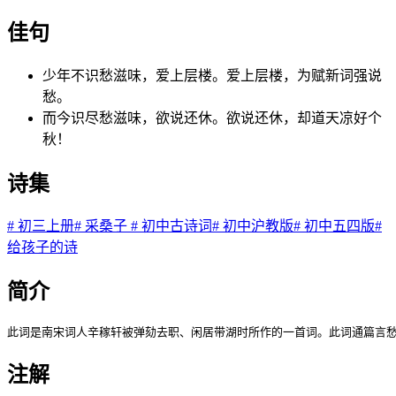
佳句
少年不识愁滋味，爱上层楼。爱上层楼，为赋新词强说
愁。
而今识尽愁滋味，欲说还休。欲说还休，却道天凉好个
秋！
诗集
#
初三上册
#
采桑子
#
初中古诗词
#
初中沪教版
#
初中五四版
#
给孩子的诗
简介
此词是南宋词人辛稼轩被弹劾去职、闲居带湖时所作的一首词。此词通篇言
注解