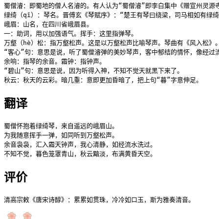
蜀僧濬：即蜀地的僧人名濬的。有人认为“蜀僧濬”即李白集中《赠宣州灵源寺
绿绮（qǐ）：琴名。晋傅玄《琴赋序》：“楚王有琴曰绕梁，司马相如有绿绮
峨眉：山名，在四川省峨眉县。

一：助词，用以加强语气。挥手：这里指弹琴。

万壑（hè）松：指万壑松声。这是以万壑松声比喻琴声。琴曲有《风入松》
“客心”句：意思是说，听了蜀僧濬弹的美妙琴声，客中郁结的情怀，像经过
余响：指琴的余音。霜钟：指钟声。

“碧山”句：意思是说，因为听得入神，不知不觉天就黑下来了。

秋云：秋天的云彩。暗几重：意即更加昏暗了，把上句“暮”字意伸足。
翻译
蜀僧怀抱着绿绮琴，来自遥远的峨眉山。

为我随意挥手一弹，如同听到万壑松声。

余音袅袅，汇入霜天钟声，我心清静，如经流水洗过。

不知不觉，暮色笼罩青山，秋云黯淡，布满黄昏天空。
评价
清高宗敕《唐宋诗醇》：累累如贯珠，冷冷如口玉，斯为雅奏清音。