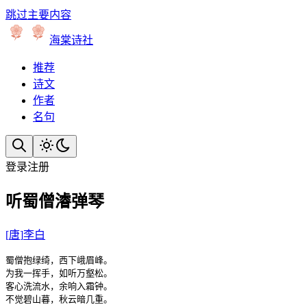
跳过主要内容
海棠诗社
推荐
诗文
作者
名句
登录
注册
听蜀僧濬弹琴
[
唐
]
李白
蜀僧抱绿绮，西下峨眉峰。

为我一挥手，如听万壑松。

客心洗流水，余响入霜钟。

不觉碧山暮，秋云暗几重。