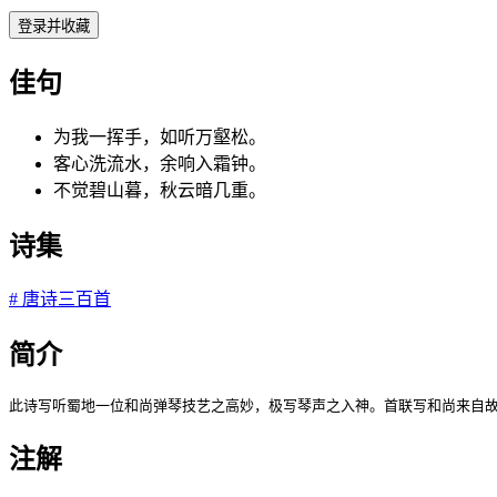
登录并收藏
佳句
为我一挥手，如听万壑松。
客心洗流水，余响入霜钟。
不觉碧山暮，秋云暗几重。
诗集
#
唐诗三百首
简介
此诗写听蜀地一位和尚弹琴技艺之高妙，极写琴声之入神。首联写和尚来自
注解