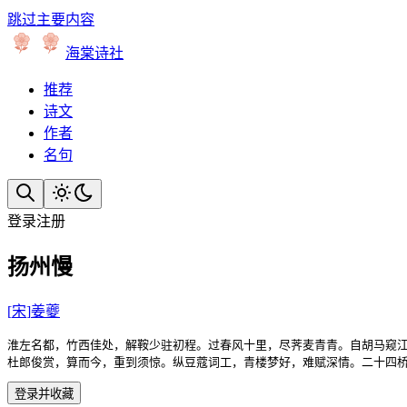
跳过主要内容
海棠诗社
推荐
诗文
作者
名句
登录
注册
扬州慢
[
宋
]
姜夔
淮左名都，竹西佳处，解鞍少驻初程。过春风十里，尽荠麦青青。自胡马窥江
杜郎俊赏，算而今，重到须惊。纵豆蔻词工，青楼梦好，难赋深情。二十四
登录并收藏