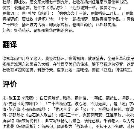
杜郎：即杜牧。唐文宗大和七年到九年，杜牧在扬州任淮南节度使掌书记。

俊赏：俊逸清赏。锺仲伟《诗品序》：「近彭城刘士章，俊赏才士。」

豆蔻词工：唐·杜牧《赠别》：「娉娉袅袅十三馀，豆蔻梢头二月初。」豆蔻
青楼梦好：唐杜牧《遣怀》诗：「十年一觉扬州梦，赢得青楼薄倖名。」青楼
二十四桥：扬州城内古桥，即吴家砖桥，也叫红药桥。此处非实指。

红药：红芍药花，是扬州繁华时期的名花。
翻译
淳熙年丙申月冬至这天，我经过扬州。夜雪初晴，放眼望去，全是荠草和麦子
扬州是淮河东边著名的大都，在竹西亭美好的住处，解下马鞍少为停留，这是
杜牧有卓越的鉴赏，料想今天，重来此地一定吃惊。即使「豆蔻」词语精工
评价
宋·张玉田《词源》：白石词疏影、暗香、扬州慢、一萼红、琵琶仙、探春、
清·先著《词洁辑评》：「二十四桥仍在，波心荡、冷月无声」，是「荡」字
清·陈亦峰《白雨斋词话》：「犹厌言兵」的「厌」字，写得极其传神。意谓
清·郑鹤翁批《白石道人歌曲》：绍兴三十年，完颜亮南寇，江淮军败，中外
唐季特《唐宋词简释》：此首写维扬乱后景色，悽怆已极。千岩老人，以为
沈紫曼《宋词赏析》：首两句，赒济指为「俗滥处」，不知于天下名胜、昔