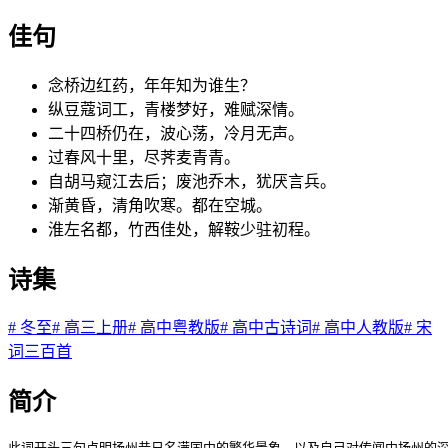
佳句
念桥边红药，年年知为谁生？
纵豆蔻词工，青楼梦好，难赋深情。
二十四桥仍在，波心荡，冷月无声。
过春风十里，尽荠麦青青。
自胡马窥江去后；废池乔木，犹厌言兵。
渐黄昏，清角吹寒。都在空城。
淮左名都，竹西佳处，解鞍少驻初程。
诗集
#
冬至
#
高三上册
#
高中粤教版
#
高中古诗词
#
高中人教版
#
宋
词三百首
简介
此词开头三句点明扬州昔日名满国中的繁华景象，以及自己对传闻中扬州的深