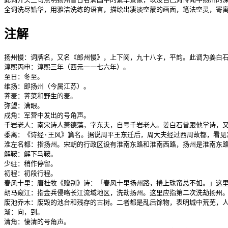
全词洗尽铅华，用雅洁洗练的语言，描绘出凄淡空蒙的画面，笔法空灵，寄
注解
扬州慢：词牌名，又名《郎州慢》，上下阕，九十八字，平韵。此调为姜白石
淳熙丙申：淳熙三年（西元一一七六年）。

至日：冬至。

维扬：即扬州（今属江苏）。

荠麦：荠菜和野生的麦。

弥望：满眼。

戍角：军营中发出的号角声。

千岩老人：南宋诗人萧德藻，字东夫，自号千岩老人。姜白石曾跟他学诗，又
黍离：《诗经·王风》篇名。据说周平王东迁后，周大夫经过西周故都，看见
淮左名都：指扬州。宋朝的行政区设有淮南东路和淮南西路，扬州是淮南东路
解鞍：解下马鞍。

少驻：稍作停留。

初程：初段行程。

春风十里：唐杜牧《赠别》诗：「春风十里扬州路，捲上珠帘总不如。」这里
胡马窥江：指金兵侵略长江流域地区，洗劫扬州。这里应指第二次洗劫扬州。
废池乔木：废毁的池台和残存的古树。二者都是乱后馀物，表明城中荒芜，人
渐：向，到。

清角：悽清的号角声。
