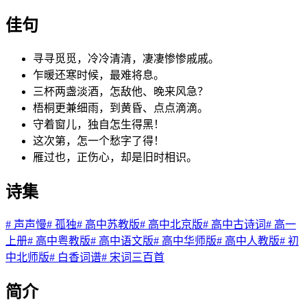
佳句
寻寻觅觅，冷冷清清，凄凄惨惨戚戚。
乍暖还寒时候，最难将息。
三杯两盏淡酒，怎敌他、晚来风急？
梧桐更兼细雨，到黄昏、点点滴滴。
守着窗儿，独自怎生得黑！
这次第，怎一个愁字了得！
雁过也，正伤心，却是旧时相识。
诗集
#
声声慢
#
孤独
#
高中苏教版
#
高中北京版
#
高中古诗词
#
高一
上册
#
高中粤教版
#
高中语文版
#
高中华师版
#
高中人教版
#
初
中北师版
#
白香词谱
#
宋词三百首
简介