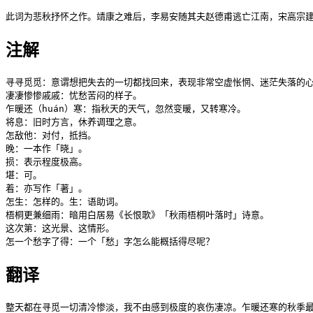
此词为悲秋抒怀之作。靖康之难后，李易安随其夫赵德甫逃亡江南，宋高宗
注解
寻寻觅觅：意谓想把失去的一切都找回来，表现非常空虚怅惘、迷茫失落的心
凄凄惨惨戚戚：忧愁苦闷的样子。

乍暖还（huán）寒：指秋天的天气，忽然变暖，又转寒冷。

将息：旧时方言，休养调理之意。

怎敌他：对付，抵挡。

晚：一本作「晓」。

损：表示程度极高。

堪：可。

着：亦写作「著」。

怎生：怎样的。生：语助词。

梧桐更兼细雨：暗用白居易《长恨歌》「秋雨梧桐叶落时」诗意。

这次第：这光景、这情形。

怎一个愁字了得：一个「愁」字怎么能概括得尽呢？
翻译
整天都在寻觅一切清冷惨淡，我不由感到极度的哀伤凄凉。乍暖还寒的秋季最