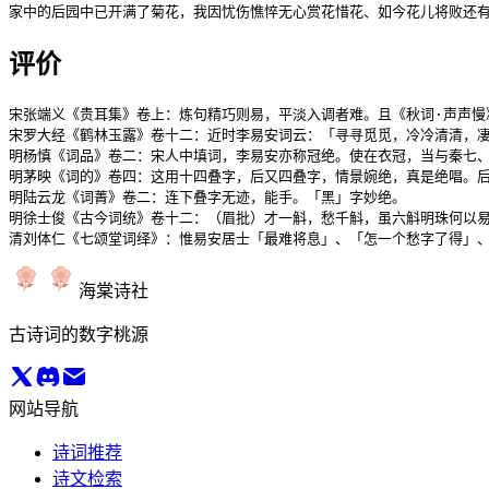
家中的后园中已开满了菊花，我因忧伤憔悴无心赏花惜花、如今花儿将败还
评价
宋张端义《贵耳集》卷上：炼句精巧则易，平淡入调者难。且《秋词·声声慢
宋罗大经《鹤林玉露》卷十二：近时李易安词云：「寻寻觅觅，冷冷清清，凄
明杨慎《词品》卷二：宋人中填词，李易安亦称冠绝。使在衣冠，当与秦七、
明茅映《词的》卷四：这用十四叠字，后又四叠字，情景婉绝，真是绝唱。后
明陆云龙《词菁》卷二：连下叠字无迹，能手。「黑」字妙绝。

明徐士俊《古今词统》卷十二：（眉批）才一斛，愁千斛，虽六斛明珠何以易
清刘体仁《七颂堂词绎》：惟易安居士「最难将息」、「怎一个愁字了得」
海棠诗社
古诗词的数字桃源
网站导航
诗词推荐
诗文检索