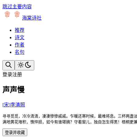
跳过主要内容
海棠诗社
推荐
诗文
作者
名句
登录
注册
声声慢
[
宋
]
李清照
寻寻觅觅，冷冷清清，凄凄惨惨戚戚。乍暖还寒时候，最难将息。三杯两盏淡
满地黄花堆积，憔悴损，如今有谁堪摘？守着窗儿，独自怎生得黑！梧桐更
登录并收藏