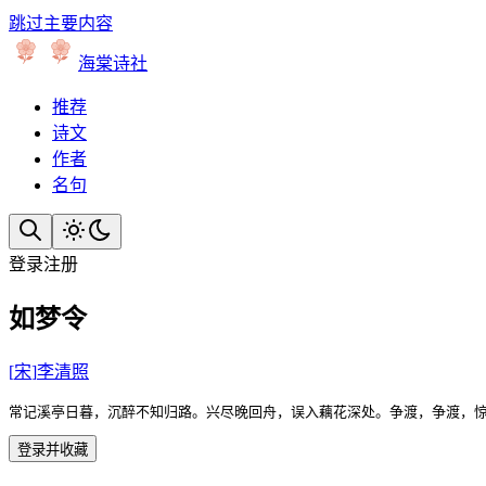
跳过主要内容
海棠诗社
推荐
诗文
作者
名句
登录
注册
如梦令
[
宋
]
李清照
常记溪亭日暮，沉醉不知归路。兴尽晚回舟，误入藕花深处。争渡，争渡，
登录并收藏