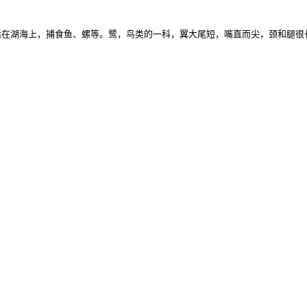
活在湖海上，捕食鱼、螺等。鹭，鸟类的一科，翼大尾短，嘴直而尖，颈和腿很