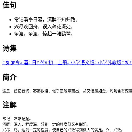
佳句
常记溪亭日暮，沉醉不知归路。
兴尽晚回舟，误入藕花深处。
争渡，争渡，惊起一滩鸥鹭。
诗集
#
如梦令
#
酒
#
日
#
荷
#
初二上册
#
小学语文版
#
小学苏教版
#
初
简介
这是一首忆昔词，寥寥数语，似乎是随意而出，却又惜墨如金，句句含有深
注解
常记：常常记起。

沉醉：深入，程度深，醉到一定的程度但又有酣乐。

兴尽：尽，达到一定的程度，使自己的兴致得到极大的满足。兴：兴致。
