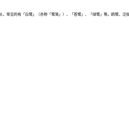
长，常见的有「白鹭」（亦称「鹭鸶」）、「苍鹭」、「绿鹭」等。鸥鹭，泛