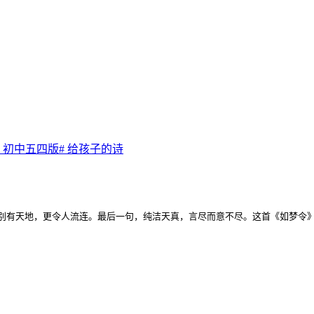
#
初中五四版
#
给孩子的诗
别有天地，更令人流连。最后一句，纯洁天真，言尽而意不尽。这首《如梦令