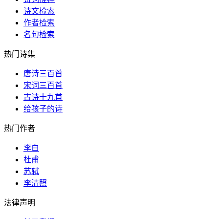
诗文检索
作者检索
名句检索
热门诗集
唐诗三百首
宋词三百首
古诗十九首
给孩子的诗
热门作者
李白
杜甫
苏轼
李清照
法律声明