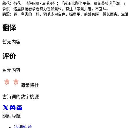
藕花：荷花。《薛昭蕴·浣溪沙》：「越王宫殿半平芜，藕花菱蔓满重湖。」

争渡：这里指抢着争着奋力划船渡过。有注「怎渡」者，不宜从。

鸥鹭：鸥，鸟类的一科，羽毛多为白色，嘴扁平，前趾有蹼，翼长而尖。生
翻译
暂无内容
评价
暂无内容
海棠诗社
古诗词的数字桃源
网站导航
诗词推荐