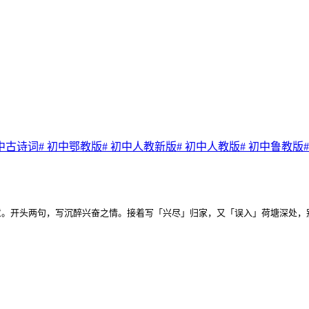
中古诗词
#
初中鄂教版
#
初中人教新版
#
初中人教版
#
初中鲁教版
意。开头两句，写沉醉兴奋之情。接着写「兴尽」归家，又「误入」荷塘深处，