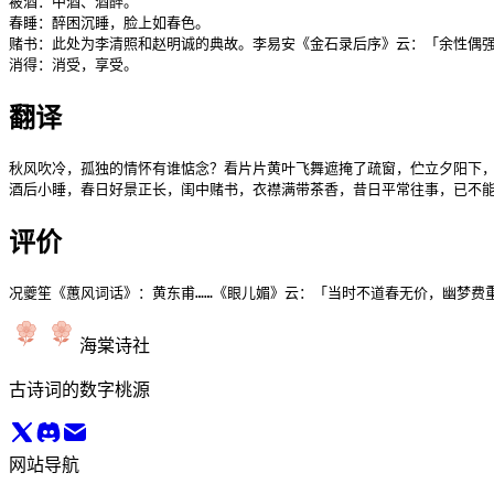
被酒：中酒、酒醉。

春睡：醉困沉睡，脸上如春色。

赌书：此处为李清照和赵明诚的典故。李易安《金石录后序》云：「余性偶强
消得：消受，享受。
翻译
秋风吹冷，孤独的情怀有谁惦念？看片片黄叶飞舞遮掩了疏窗，伫立夕阳下，
酒后小睡，春日好景正长，闺中赌书，衣襟满带茶香，昔日平常往事，已不
评价
况夔笙《蕙风词话》：黄东甫……《眼儿媚》云：「当时不道春无价，幽梦费
海棠诗社
古诗词的数字桃源
网站导航