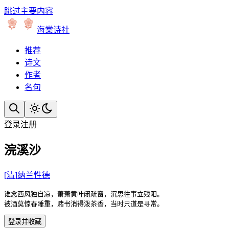
跳过主要内容
海棠诗社
推荐
诗文
作者
名句
登录
注册
浣溪沙
[
清
]
纳兰性德
谁念西风独自凉，萧萧黄叶闭疏窗，沉思往事立残阳。

被酒莫惊春睡重，赌书消得泼茶香，当时只道是寻常。
登录并收藏