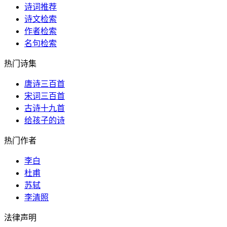
诗词推荐
诗文检索
作者检索
名句检索
热门诗集
唐诗三百首
宋词三百首
古诗十九首
给孩子的诗
热门作者
李白
杜甫
苏轼
李清照
法律声明