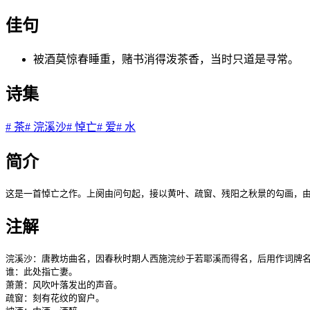
佳句
被酒莫惊春睡重，赌书消得泼茶香，当时只道是寻常。
诗集
#
茶
#
浣溪沙
#
悼亡
#
爱
#
水
简介
这是一首悼亡之作。上阕由问句起，接以黄叶、疏窗、残阳之秋景的勾画，
注解
浣溪沙：唐教坊曲名，因春秋时期人西施浣纱于若耶溪而得名，后用作词牌名
谁：此处指亡妻。

萧萧：风吹叶落发出的声音。

疏窗：刻有花纹的窗户。
