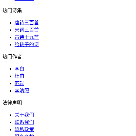
热门诗集
唐诗三百首
宋词三百首
古诗十九首
给孩子的诗
热门作者
李白
杜甫
苏轼
李清照
法律声明
关于我们
联系我们
隐私政策