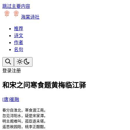
跳过主要内容
海棠诗社
推荐
诗文
作者
名句
登录
注册
和宋之问寒食题黄梅临江驿
[
唐
]
崔融
春分自淮北，寒食渡江南。

忽见浔阳水，疑是宋家潭。

明主阍难叫，孤臣逐未堪。

遥思故园陌，桃李正酣酣。